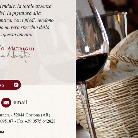
ziendale, la totale assenza
ivi, la pigiatura alla
ntica, con i piedi, rendono
no un vero specchio della
n questa annata.
rso
email
Farneta - 52044 Cortona (AR)
 6095187 - Fax +39 0575 642828