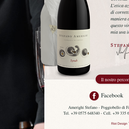
L’etica a
di corrett
maniera a
questo vi
mia uva i
Il nostro perco
Facebook
Amerighi Stefano - Poggiobello di 
Tel. +39 0575 648340 - Cell. +39 335
Riot Design