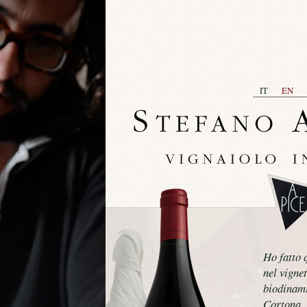
IT
EN
Ho fatto 
nel vigne
biodinami
Cortona.